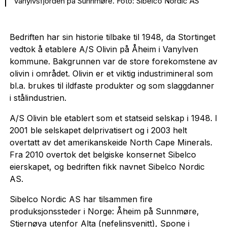
Vanylvsfjorden på Sunnmøre. Foto: Sibelco Nordic AS
Bedriften har sin historie tilbake til 1948, da Stortinget
vedtok å etablere A/S Olivin på Åheim i Vanylven
kommune. Bakgrunnen var de store forekomstene av
olivin i området. Olivin er et viktig industrimineral som
bl.a. brukes til ildfaste produkter og som slaggdanner
i stålindustrien.
A/S Olivin ble etablert som et statseid selskap i 1948. I
2001 ble selskapet delprivatisert og i 2003 helt
overtatt av det amerikanskeide North Cape Minerals.
Fra 2010 overtok det belgiske konsernet Sibelco
eierskapet, og bedriften fikk navnet Sibelco Nordic
AS.
Sibelco Nordic AS har tilsammen fire
produksjonssteder i Norge: Åheim på Sunnmøre,
Stjernøya utenfor Alta (nefelinsyenitt), Spone i