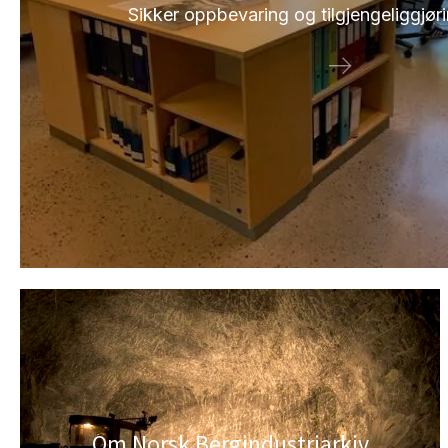
Sikker oppbevaring og tilgjengeliggjøri
Om Norsk Bergindustriarkiv